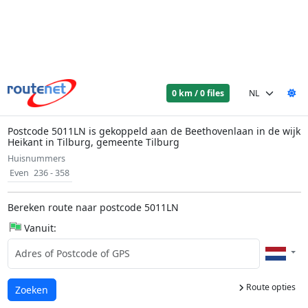
0 km / 0 files
Postcode 5011LN is gekoppeld aan de Beethovenlaan in de wijk
Heikant in Tilburg, gemeente Tilburg
Huisnummers
Even
236 - 358
Bereken route naar postcode 5011LN
Vanuit:
Route opties
Laden...
Zoeken