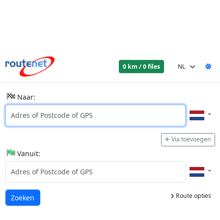
0 km / 0 files
Naar:
Via toevoegen
Vanuit:
Route opties
Laden...
Zoeken