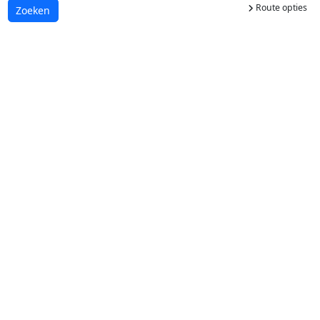
Route opties
Laden...
Zoeken