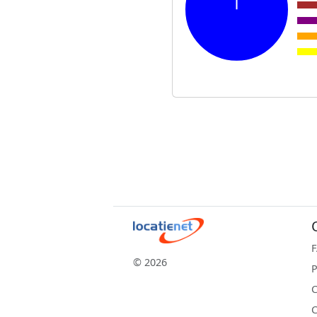
© 2026
P
C
C