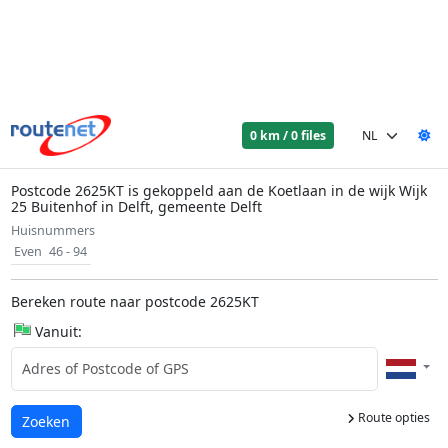
0 km / 0 files
Postcode 2625KT is gekoppeld aan de Koetlaan in de wijk Wijk
25 Buitenhof in Delft, gemeente Delft
Huisnummers
Even
46 - 94
Bereken route naar postcode 2625KT
Vanuit:
Route opties
Laden...
Zoeken