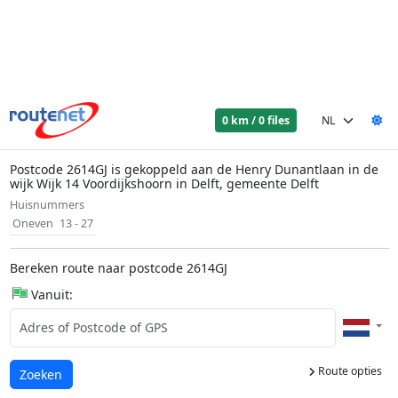
0 km / 0 files
Postcode 2614GJ is gekoppeld aan de Henry Dunantlaan in de
wijk Wijk 14 Voordijkshoorn in Delft, gemeente Delft
Huisnummers
Oneven
13 - 27
Bereken route naar postcode 2614GJ
Vanuit:
Route opties
Laden...
Zoeken