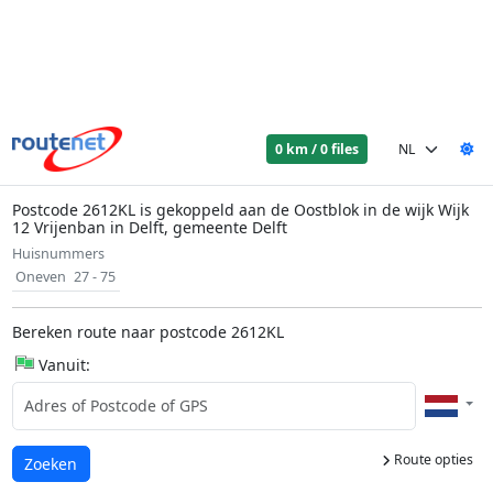
0 km / 0 files
Postcode 2612KL is gekoppeld aan de Oostblok in de wijk Wijk
12 Vrijenban in Delft, gemeente Delft
Huisnummers
Oneven
27 - 75
Bereken route naar postcode 2612KL
Vanuit:
Route opties
Laden...
Zoeken