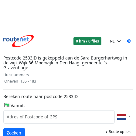
0 km / 0 files
Postcode 2533JD is gekoppeld aan de Sara Burgerhartweg in
de wijk Wijk 36 Moerwijk in Den Haag, gemeente 's-
Gravenhage
Huisnummers
Oneven
135 - 183
Bereken route naar postcode 2533JD
Vanuit:
Route opties
Laden...
Zoeken