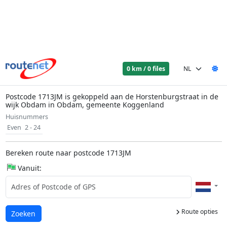
0 km / 0 files
Postcode 1713JM is gekoppeld aan de Horstenburgstraat in de
wijk Obdam in Obdam, gemeente Koggenland
Huisnummers
Even
2 - 24
Bereken route naar postcode 1713JM
Vanuit:
Route opties
Laden...
Zoeken