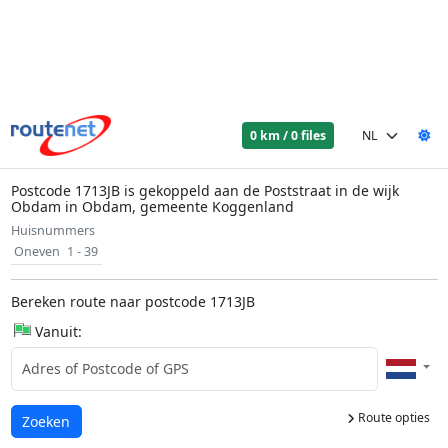
0 km / 0 files
Postcode 1713JB is gekoppeld aan de Poststraat in de wijk
Obdam in Obdam, gemeente Koggenland
Huisnummers
Oneven
1 - 39
Bereken route naar postcode 1713JB
Vanuit:
Route opties
Laden...
Zoeken