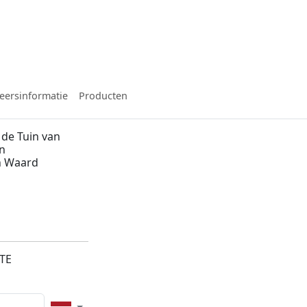
eersinformatie
Producten
de Tuin van
in
n Waard
5TE