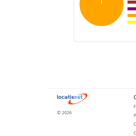
© 2026
P
C
C