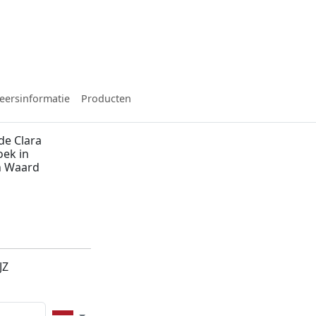
eersinformatie
Producten
de Clara
ek in
n Waard
JZ