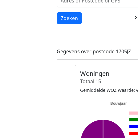
Laden...
Zoeken
Gegevens over postcode 1705JZ
Woningen
Totaal 15
Gemiddelde WOZ Waarde: €