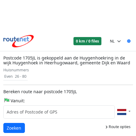
0 km / 0 files
Postcode 1705JL is gekoppeld aan de Huygenhoekring in de
wijk Huygenhoek in Heerhugowaard, gemeente Dijk en Waard
Huisnummers
Even
26 - 80
Bereken route naar postcode 1705JL
Vanuit:
Route opties
Laden...
Zoeken