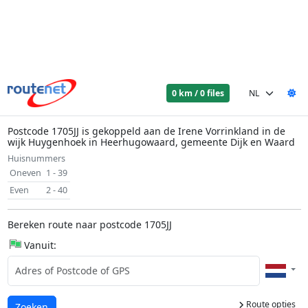
0 km / 0 files
Postcode 1705JJ is gekoppeld aan de Irene Vorrinkland in de
wijk Huygenhoek in Heerhugowaard, gemeente Dijk en Waard
Huisnummers
Oneven
1 - 39
Even
2 - 40
Bereken route naar postcode 1705JJ
Vanuit:
Route opties
Laden...
Zoeken