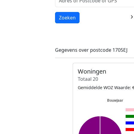
Laden...
Zoeken
Gegevens over postcode 1705EJ
Woningen
Totaal 20
Gemiddelde WOZ Waarde: €