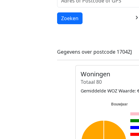
Laden...
Zoeken
Gegevens over postcode 1704ZJ
Woningen
Totaal 80
Gemiddelde WOZ Waarde: €