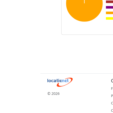
© 2026
P
C
C