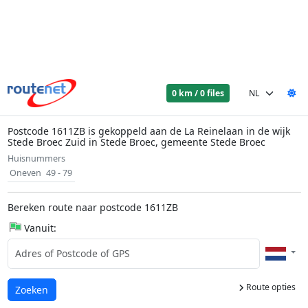
0 km / 0 files
Postcode 1611ZB is gekoppeld aan de La Reinelaan in de wijk
Stede Broec Zuid in Stede Broec, gemeente Stede Broec
Huisnummers
Oneven
49 - 79
Bereken route naar postcode 1611ZB
Vanuit:
Route opties
Laden...
Zoeken