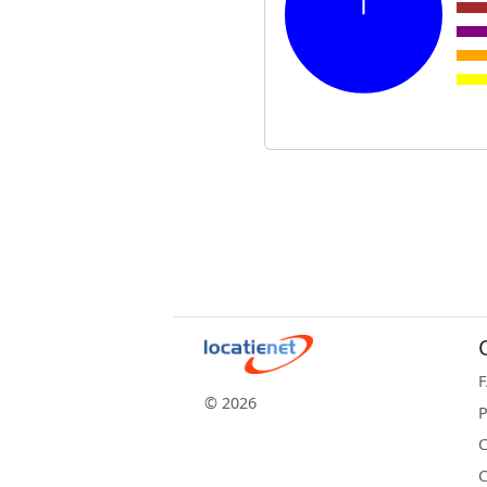
© 2026
P
C
C