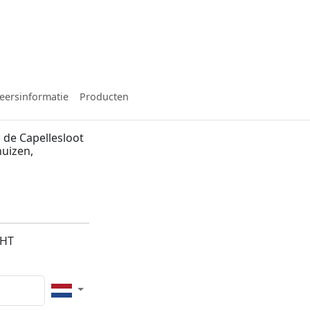
eersinformatie
Producten
 de Capellesloot
huizen,
2HT