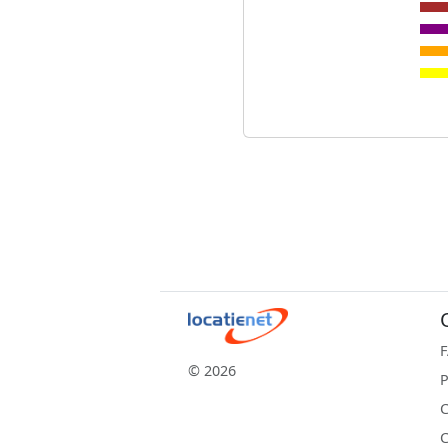
© 2026
P
C
C