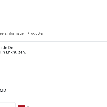
eersinformatie
Producten
n de De
 in Enkhuizen,
01MD