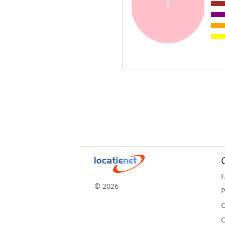
© 2026
P
C
C