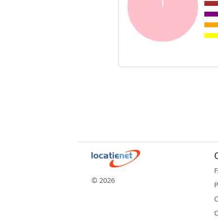
© 2026
P
C
C