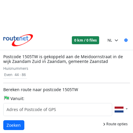
0 km / 0 files
Postcode 1505TW is gekoppeld aan de Meidoornstraat in de
wijk Zaandam Zuid in Zaandam, gemeente Zaanstad
Huisnummers
Even
44 - 86
Bereken route naar postcode 1505TW
Vanuit:
Route opties
Laden...
Zoeken