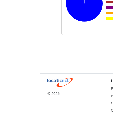
© 2026
P
C
C