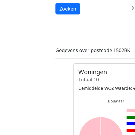
Laden...
Zoeken
Gegevens over postcode 1502BK
Woningen
Totaal 10
Gemiddelde WOZ Waarde: €