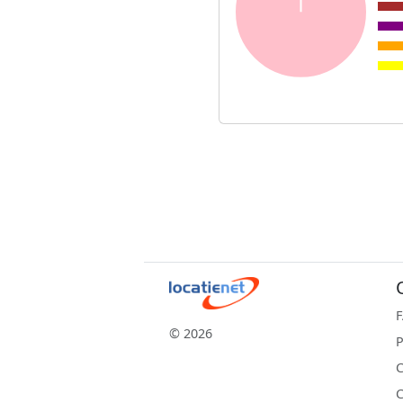
© 2026
P
C
C