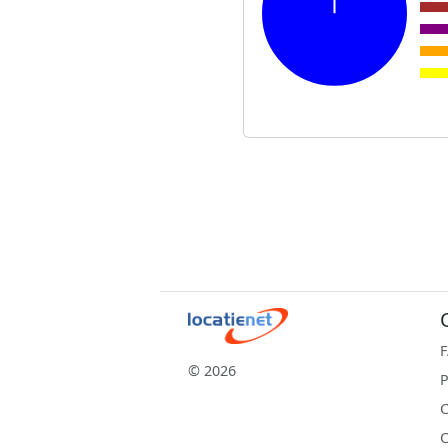
© 2026
P
C
C