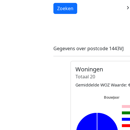
Laden...
Zoeken
Gegevens over postcode 1443VJ
Woningen
Totaal 20
Gemiddelde WOZ Waarde: €