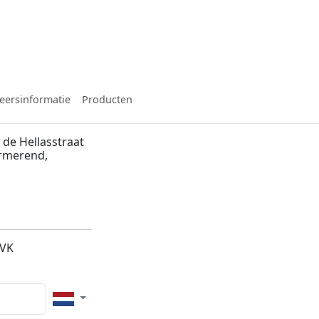
eersinformatie
Producten
de Hellasstraat
urmerend,
2VK