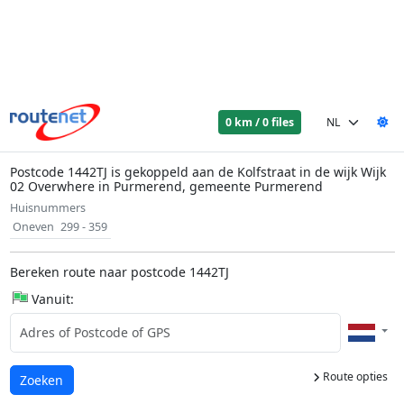
0 km / 0 files
Postcode 1442TJ is gekoppeld aan de Kolfstraat in de wijk Wijk
02 Overwhere in Purmerend, gemeente Purmerend
Huisnummers
Oneven
299 - 359
Bereken route naar postcode 1442TJ
Vanuit:
Route opties
Laden...
Zoeken