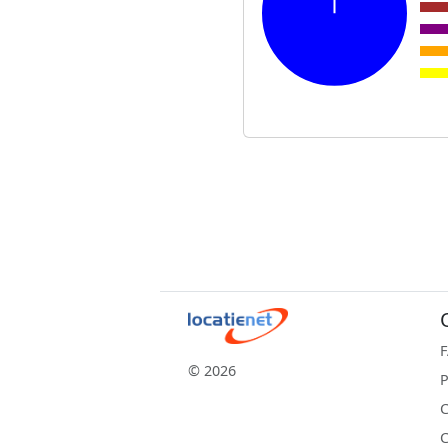
© 2026
P
C
C