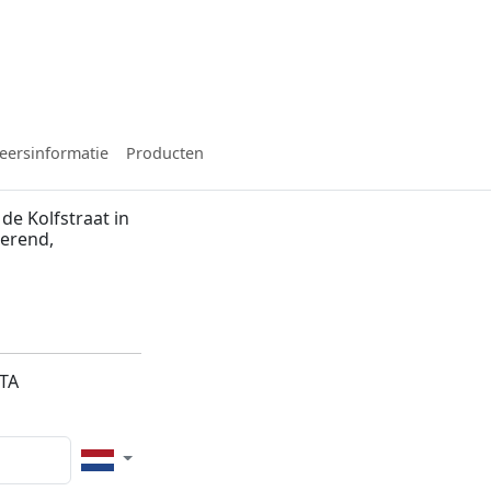
eersinformatie
Producten
de Kolfstraat in
merend,
2TA