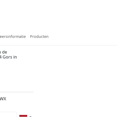
eersinformatie
Producten
n de
4 Gors in
1WX