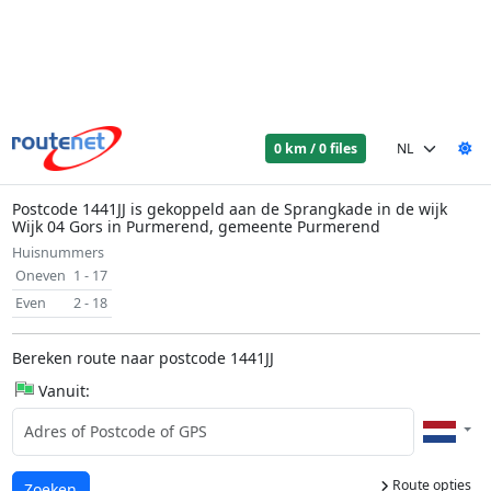
0 km / 0 files
Postcode 1441JJ is gekoppeld aan de Sprangkade in de wijk
Wijk 04 Gors in Purmerend, gemeente Purmerend
Huisnummers
Oneven
1 - 17
Even
2 - 18
Bereken route naar postcode 1441JJ
Vanuit:
Route opties
Laden...
Zoeken