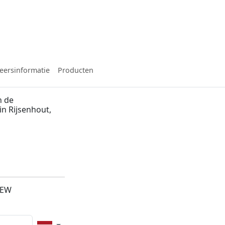
eersinformatie
Producten
n de
in Rijsenhout,
5EW