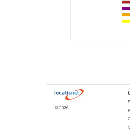
© 2026
P
C
C