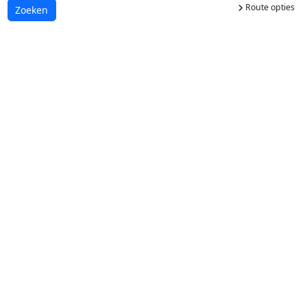
Route opties
Laden...
Zoeken