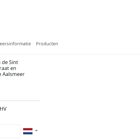
eersinformatie
Producten
 de Sint
traat en
e Aalsmeer
3HV