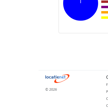
© 2026
P
C
C