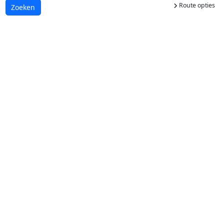
Route opties
Laden...
Zoeken