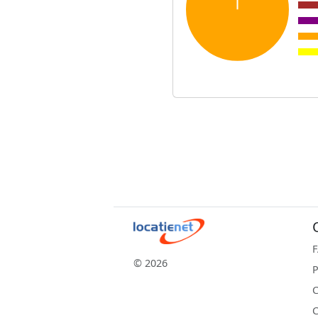
© 2026
P
C
C