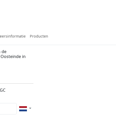
eersinformatie
Producten
n de
2 Oosteinde in
2GC