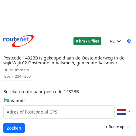
0 km / 0 files
Postcode 1432BB is gekoppeld aan de Oosteinderweg in de
wijk Wijk 02 Oosteinde in Aalsmeer, gemeente Aalsmeer
Huisnummers
Even
234 - 250
Bereken route naar postcode 1432BB
Vanuit:
Route opties
Laden...
Zoeken