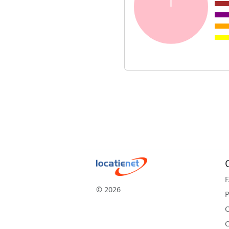
© 2026
P
C
C