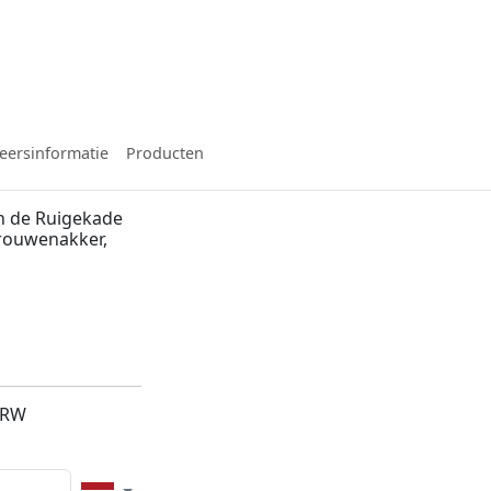
eersinformatie
Producten
n de Ruigekade
Vrouwenakker,
8RW