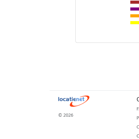
© 2026
P
C
C