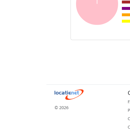
© 2026
P
C
C