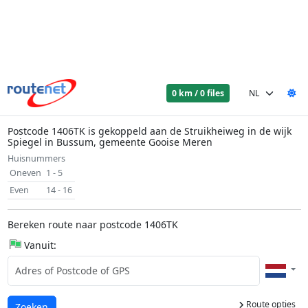
0 km / 0 files
Postcode 1406TK is gekoppeld aan de Struikheiweg in de wijk
Spiegel in Bussum, gemeente Gooise Meren
Huisnummers
Oneven
1 - 5
Even
14 - 16
Bereken route naar postcode 1406TK
Vanuit:
Route opties
Laden...
Zoeken