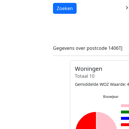
Laden...
Zoeken
Gegevens over postcode 1406TJ
Woningen
Totaal 10
Gemiddelde WOZ Waarde: €