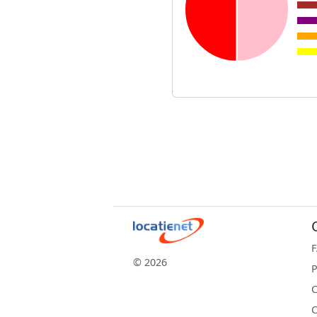
© 2026
P
C
C