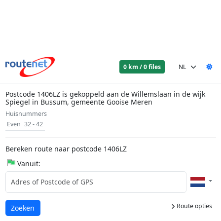
0 km / 0 files
Postcode 1406LZ is gekoppeld aan de Willemslaan in de wijk
Spiegel in Bussum, gemeente Gooise Meren
Huisnummers
Even
32 - 42
Bereken route naar postcode 1406LZ
Vanuit:
Route opties
Laden...
Zoeken