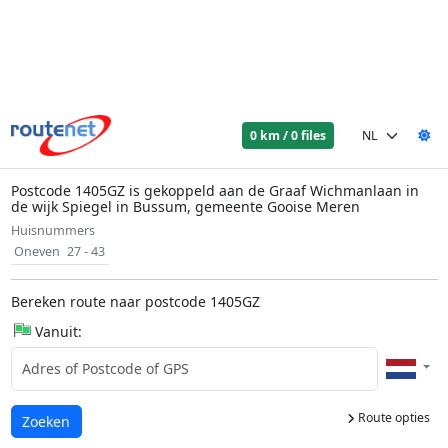
0 km / 0 files
Postcode 1405GZ is gekoppeld aan de Graaf Wichmanlaan in
de wijk Spiegel in Bussum, gemeente Gooise Meren
Huisnummers
Oneven
27 - 43
Bereken route naar postcode 1405GZ
Vanuit:
Route opties
Laden...
Zoeken