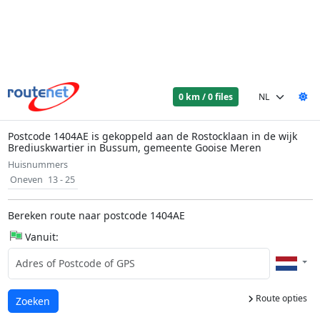
0 km / 0 files
Postcode 1404AE is gekoppeld aan de Rostocklaan in de wijk
Brediuskwartier in Bussum, gemeente Gooise Meren
Huisnummers
Oneven
13 - 25
Bereken route naar postcode 1404AE
Vanuit:
Route opties
Laden...
Zoeken