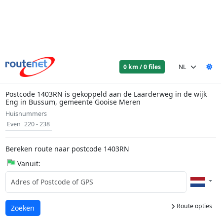
0 km / 0 files
Postcode 1403RN is gekoppeld aan de Laarderweg in de wijk
Eng in Bussum, gemeente Gooise Meren
Huisnummers
Even
220 - 238
Bereken route naar postcode 1403RN
Vanuit:
Route opties
Laden...
Zoeken