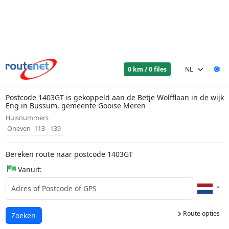
0 km / 0 files
Postcode 1403GT is gekoppeld aan de Betje Wolfflaan in de wijk
Eng in Bussum, gemeente Gooise Meren
Huisnummers
Oneven
113 - 139
Bereken route naar postcode 1403GT
Vanuit:
Route opties
Laden...
Zoeken