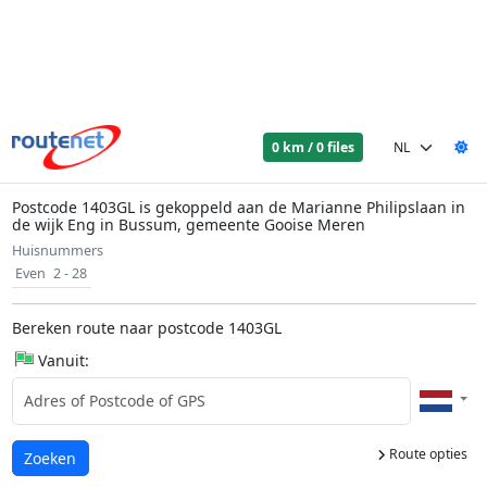
0 km / 0 files
Postcode 1403GL is gekoppeld aan de Marianne Philipslaan in
de wijk Eng in Bussum, gemeente Gooise Meren
Huisnummers
Even
2 - 28
Bereken route naar postcode 1403GL
Vanuit:
Route opties
Laden...
Zoeken