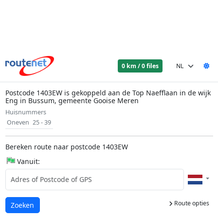
0 km / 0 files
Postcode 1403EW is gekoppeld aan de Top Naefflaan in de wijk
Eng in Bussum, gemeente Gooise Meren
Huisnummers
Oneven
25 - 39
Bereken route naar postcode 1403EW
Vanuit:
Route opties
Laden...
Zoeken